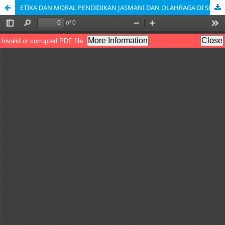
ETIKA DAN MORAL PENDIDIKAN JASMANI DAN OLAHRAGA DI SD DALAM MEMBENTUK KARAKTER BANGSA