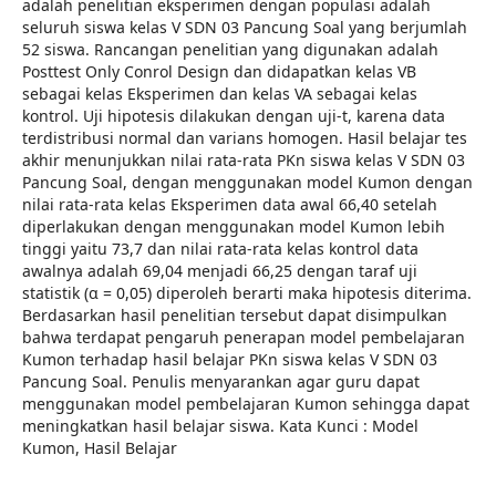
adalah penelitian eksperimen dengan populasi adalah
seluruh siswa kelas V SDN 03 Pancung Soal yang berjumlah
52 siswa. Rancangan penelitian yang digunakan adalah
Posttest Only Conrol Design dan didapatkan kelas VB
sebagai kelas Eksperimen dan kelas VA sebagai kelas
kontrol. Uji hipotesis dilakukan dengan uji-t, karena data
terdistribusi normal dan varians homogen. Hasil belajar tes
akhir menunjukkan nilai rata-rata PKn siswa kelas V SDN 03
Pancung Soal, dengan menggunakan model Kumon dengan
nilai rata-rata kelas Eksperimen data awal 66,40 setelah
diperlakukan dengan menggunakan model Kumon lebih
tinggi yaitu 73,7 dan nilai rata-rata kelas kontrol data
awalnya adalah 69,04 menjadi 66,25 dengan taraf uji
statistik (α = 0,05) diperoleh berarti maka hipotesis diterima.
Berdasarkan hasil penelitian tersebut dapat disimpulkan
bahwa terdapat pengaruh penerapan model pembelajaran
Kumon terhadap hasil belajar PKn siswa kelas V SDN 03
Pancung Soal. Penulis menyarankan agar guru dapat
menggunakan model pembelajaran Kumon sehingga dapat
meningkatkan hasil belajar siswa. Kata Kunci : Model
Kumon, Hasil Belajar